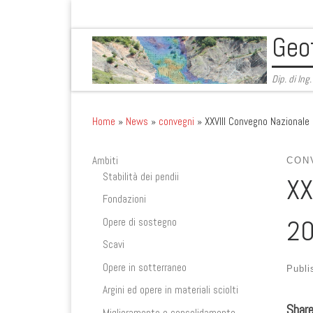
Skip to content
Geo
Dip. di Ing
Home
»
News
»
convegni
»
XXVIII Convegno Nazionale
Ambiti
CON
Stabilità dei pendii
XX
Fondazioni
2
Opere di sostegno
Scavi
Opere in sotterraneo
Publ
Argini ed opere in materiali sciolti
Shar
Miglioramento e consolidamento