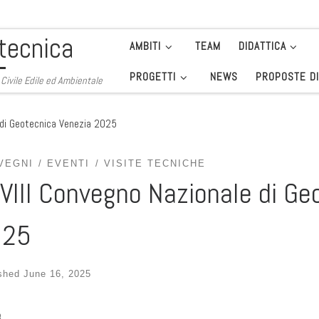
tecnica
AMBITI
TEAM
DIDATTICA
PROGETTI
NEWS
PROPOSTE DI
. Civile Edile ed Ambientale
 di Geotecnica Venezia 2025
VEGNI
EVENTI
VISITE TECNICHE
VIII Convegno Nazionale di Ge
025
ished
June 16, 2025
e