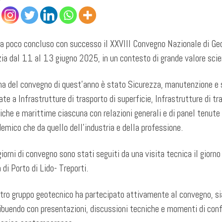
da poco concluso con successo il XXVIII Convegno Nazionale di Geot
ia dal 11 al 13 giugno 2025, in un contesto di grande valore scien
ma del convegno di quest’anno è stato Sicurezza, manutenzione e s
ate a Infrastrutture di trasporto di superficie, Infrastrutture di t
liche e marittime ciascuna con relazioni generali e di panel tenute
emico che da quello dell’industria e della professione.
 giorni di convegno sono stati seguiti da una visita tecnica il gior
 di Porto di Lido- Treporti.
stro gruppo geotecnico ha partecipato attivamente al convegno, sia
ibuendo con presentazioni, discussioni tecniche e momenti di conf