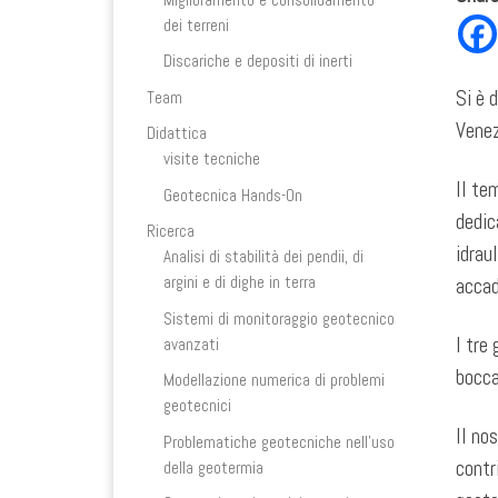
dei terreni
Discariche e depositi di inerti
Si è 
Team
Venez
Didattica
visite tecniche
Il te
Geotecnica Hands-On
dedic
Ricerca
idrau
Analisi di stabilità dei pendii, di
argini e di dighe in terra
accad
Sistemi di monitoraggio geotecnico
I tre
avanzati
bocca
Modellazione numerica di problemi
geotecnici
Il no
Problematiche geotecniche nell’uso
contr
della geotermia