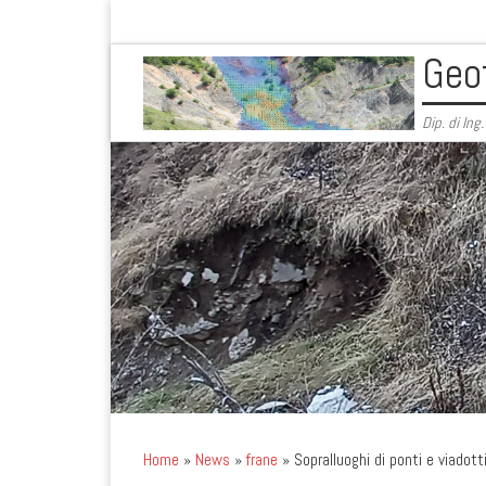
Skip to content
Geo
Dip. di Ing
Home
»
News
»
frane
»
Sopralluoghi di ponti e viadott