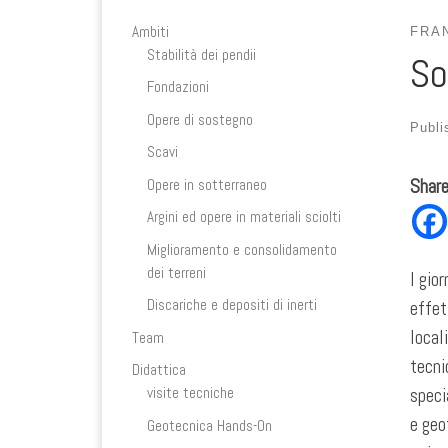
Ambiti
FRA
Stabilità dei pendii
So
Fondazioni
Opere di sostegno
Publ
Scavi
Shar
Opere in sotterraneo
Argini ed opere in materiali sciolti
Miglioramento e consolidamento
dei terreni
I gio
Discariche e depositi di inerti
effet
local
Team
tecni
Didattica
speci
visite tecniche
e geo
Geotecnica Hands-On