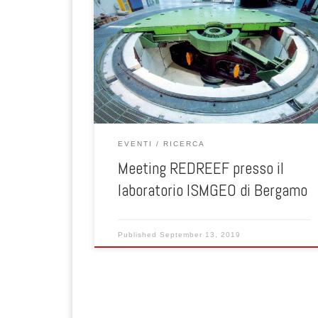
kickoff meeting del progetto PRIN denominato
REDREEF (Risk Assessment of Earth Dams and Rive
Embankments to Earthquakes and Floods) un
progetto nazionale di studio sulle dighe e gli argini in
terra con i colleghi dell’Uiversità di Napoli Federico II,
Università di Bologna, […]
EVENTI
RICERCA
Meeting REDREEF presso il
laboratorio ISMGEO di Bergamo
Published
September 13, 2019