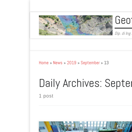
Skip to content
Geo
Dip. di Ing
Home
»
News
»
2019
»
September
»
13
Daily Archives:
Septe
1 post
L’11 e 12 settembre 2019 abbiamo partecipato al