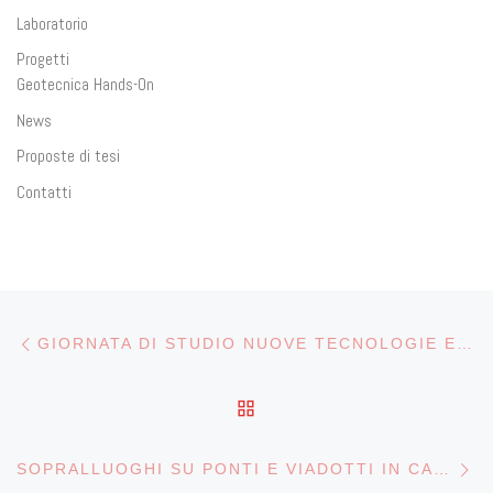
Laboratorio
Progetti
Geotecnica Hands-On
News
Proposte di tesi
Contatti
Post navigation
Previous post
GIORNATA DI STUDIO NUOVE TECNOLOGIE E RECENTI ESPERIENZE NEL MONITORAGGIO DELLE INFRASTRUTTURE – PORTONOVO (AN)
BACK TO POST LIST
Ne
SOPRALLUOGHI SU PONTI E VIADOTTI IN CALABRIA