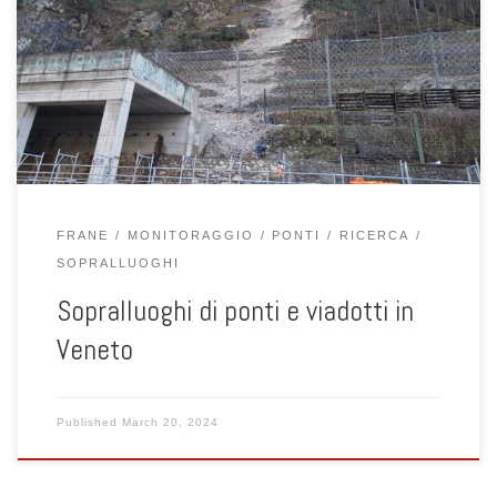
marzo 2024 Lorenzo Brezzi, Fabio Gabrieli e Fabiola Gibin hanno
fatto visita in Valbrenta nel vicentino dove il 12 gennaio 2024 è
avvenuto un distacco di roccia che ha interessato la ferrovia e la
statale SS47 della […]
FRANE
MONITORAGGIO
PONTI
RICERCA
SOPRALLUOGHI
Sopralluoghi di ponti e viadotti in
Veneto
Published
March 20, 2024