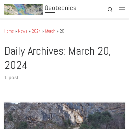
Geotecnica
Skip to content
Search
Men
Home
»
News
»
2024
»
March
»
20
Daily Archives:
March 20,
2024
1 post
Proseguono le attività di ispezione di ponti e viadotti in Veneto. Il 5