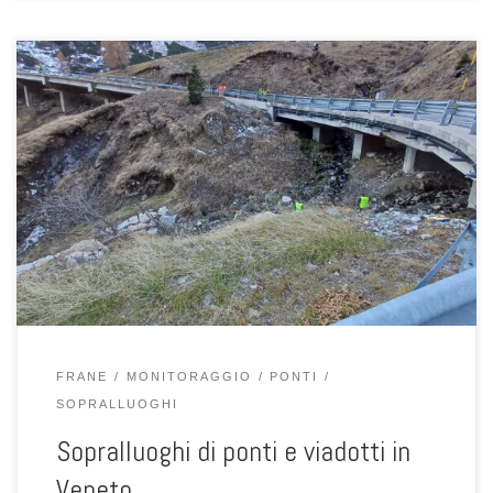
I giorni 12 e 13 novembre 2025, Fabio Gabrieli, Alessandro Scala,
Mahmoud Nohadani e una studentessa hanno effettuato una
campagna di sopralluoghi su una decina di ponti nel territorio
bellunese, includendo manufatti localizzati in aree soggette a
movimenti franosi attivi o quiescenti. L’iniziativa rientrava in
un’attività di valutazione tecnico-scientifica e […]
FRANE
MONITORAGGIO
PONTI
SOPRALLUOGHI
Sopralluoghi di ponti e viadotti in
Veneto