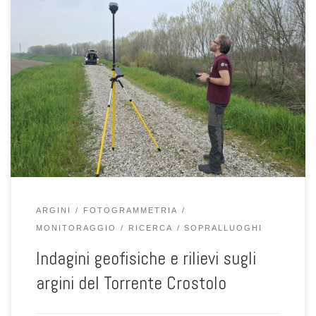
Mercoledì 11 marzo 2026 un gruppo di ricercatori dell’Università di
Padova ha svolto un’attività di indagine sul campo lungo gli argini
del Torrente Crostolo, in località Castelbosco di Sotto (Reggio
Emilia). L’iniziativa ha coinvolto studiosi del Dipartimento ICEA –
gruppo di Geotecnica – e del Dipartimento di Geoscienze, con
l’obiettivo […]
ARGINI
FOTOGRAMMETRIA
MONITORAGGIO
RICERCA
SOPRALLUOGHI
Indagini geofisiche e rilievi sugli
argini del Torrente Crostolo