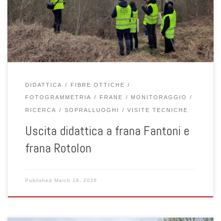
Geotechnical Engineering. L’attività ha rappresentato un momento
di approfondimento sul campo delle principali tecniche di
monitoraggio applicate a fenomeni franosi […]
DIDATTICA
FIBRE OTTICHE
FOTOGRAMMETRIA
FRANE
MONITORAGGIO
RICERCA
SOPRALLUOGHI
VISITE TECNICHE
Uscita didattica a frana Fantoni e
frana Rotolon
Published
March 18, 2026