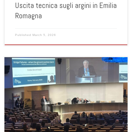
Uscita tecnica sugli argini in Emilia
Romagna
Published
March 5, 2026
Si è concluso il III Convegno FABRE “Ponti, viadotti e gallerie
esistenti: ricerca, innovazione e applicazioni”, svoltosi dal 16 al 19
febbraio 2026 presso l’Auditorium della Tecnica di Roma. L’evento
ha rappresentato un momento di confronto di altissimo livello
scientifico e tecnico sui temi della gestione, valutazione e
monitoraggio delle […]