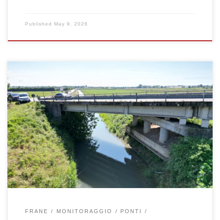
Published
May 9, 2026
Il 7 maggio 2026 Fabio Gabrieli e Fabiola Gibin, insieme ai colleghi
strutturisti e idraulici e ai tecnici della Provincia di Verona, hanno
svolto una serie di sopralluoghi su alcuni ponti dell’est veronese.
L’attività ha permesso di approfondire gli aspetti legati alla
sicurezza, al monitoraggio e alla gestione delle infrastrutture […]
FRANE
MONITORAGGIO
PONTI