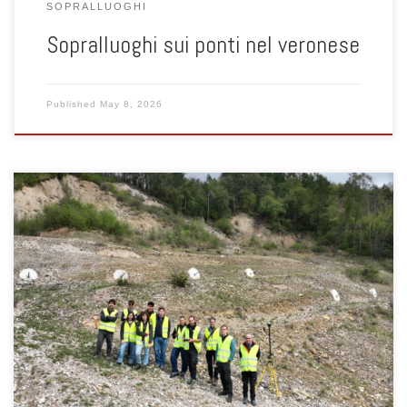
SOPRALLUOGHI
Sopralluoghi sui ponti nel veronese
Published
May 8, 2026
Il giorno 20 aprile 2026 gli studenti del quarto anno del corso di
Geotecnica nella difesa del territorio (Laurea Magistrale in
Ingegneria Civile), insieme agli studenti del corso Geotechnical
Design in Land Protection (Laurea Magistrale in Environmental
Engineering), hanno partecipato a un’uscita tecnica dedicata allo
studio di alcune frane nell’area […]