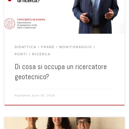
semplice e coinvolgente il proprio ambito di ricerca, illustrando le
principali […]
DIDATTICA
FRANE
MONITORAGGIO
PONTI
RICERCA
Di cosa si occupa un ricercatore
geotecnico?
Published
June 30, 2026