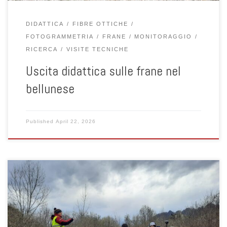
DIDATTICA
FIBRE OTTICHE
FOTOGRAMMETRIA
FRANE
MONITORAGGIO
RICERCA
VISITE TECNICHE
Uscita didattica sulle frane nel
bellunese
Published
April 22, 2026
Nella giornata del 18 marzo 2026 si è svolta un’uscita didattica
nell’area della Frana Fantoni (Recoaro, VI) con gli studenti del
corso di dottorato in Advanced Monitoring and Modelling in