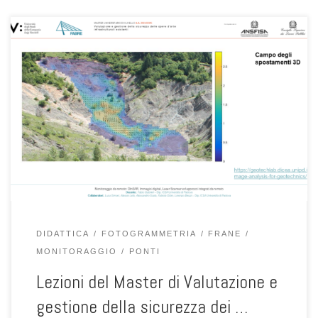
Sabato 9 maggio dalle 9:30 alle 13:30 il prof. Fabio Gabrieli ha
tenuto due lezioni del Modulo 7 del Master Universitario di II Livello
“Valutazione e gestione della sicurezza delle opere d’arte
infrastrutturali esistenti”, promosso dalla Università degli Studi
della Campania Luigi Vanvitelli con il patrocinio del Consorzio
FABRE. Le […]
DIDATTICA
FOTOGRAMMETRIA
FRANE
MONITORAGGIO
PONTI
Lezioni del Master di Valutazione e
gestione della sicurezza dei …