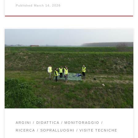
Published
March 14, 2026
Il 4 marzo 2026 gli studenti del corso “Geotecnica nella difesa del
territorio” hanno partecipato ad un’attività di campo lungo il Fiume
Crostolo e il Torrente Tassone, in provincia di Reggio Emilia.
L’uscita è stata svolta insieme a Paolo Simonini, Francesca
Ceccato e Nicola Fabbian ed è stata dedicata all’osservazione […]
ARGINI
DIDATTICA
MONITORAGGIO
RICERCA
SOPRALLUOGHI
VISITE TECNICHE