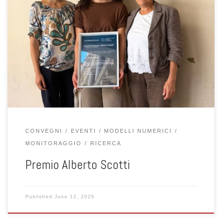
L’11 giugno 2026, alle ore 9:30, presso Palazzo del Bo (Sala
Ippolito Nievo), si è svolta la cerimonia di premiazione Le Grandi
Opere dell’Ingegneria Italiana con il premio Alberto Scotti,
promosso da Technital. Il riconoscimento è stato assegnato alla
studentessa Anna Barin per la tesi dedicata al calcolo ex-post dei
[…]
CONVEGNI
EVENTI
MODELLI NUMERICI
MONITORAGGIO
RICERCA
Premio Alberto Scotti
Published
June 12, 2026