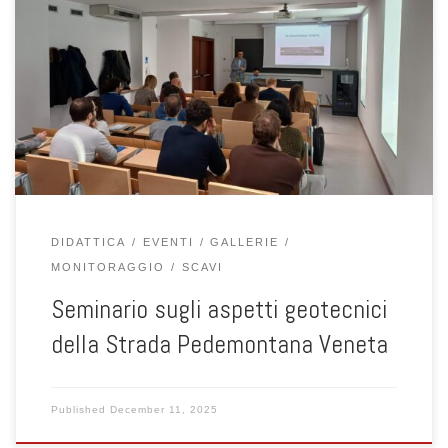
Baglioni, tecnico della Regione Veneto operante nel settore delle
infrastrutture, ha tenuto un seminario dedicato alla SPV (Strada
Pedemontana Veneta), con particolare riferimento agli aspetti
geotecnici connessi alla progettazione, realizzazione e gestione
dell’opera. Nel corso dell’intervento sono stati approfonditi il
contesto del […]
DIDATTICA
EVENTI
GALLERIE
MONITORAGGIO
SCAVI
Seminario sugli aspetti geotecnici
della Strada Pedemontana Veneta
Published
December 11, 2025