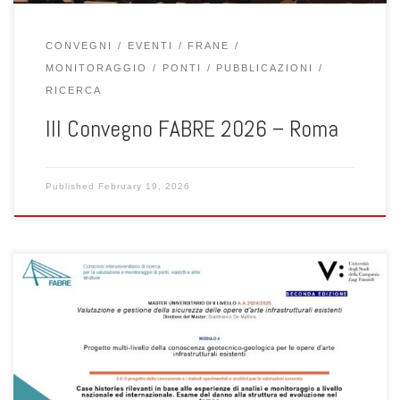
CONVEGNI
EVENTI
FRANE
MONITORAGGIO
PONTI
PUBBLICAZIONI
RICERCA
III Convegno FABRE 2026 – Roma
Published
February 19, 2026
Il 13 febbraio 2026, dalle 14.30 alle 18.30, si è svolta presso il
Dipartimento ICEA dell’Università degli Studi di Padova la lezione
del Modulo 4 del Master Universitario di II livello in Valutazione e
Gestione della Sicurezza delle Opere d’Arte Infrastrutturali