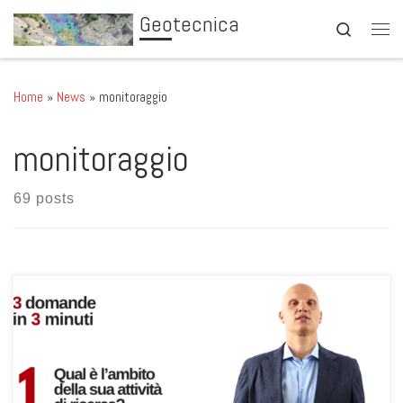
Geotecnica
Skip to content
Search
Men
Home
»
News
»
monitoraggio
monitoraggio
69 posts
Prosegue la rubrica “3 domande in 3 minuti” di ICEAComunica,
dedicata ai docenti e ricercatori del Dipartimento di Ingegneria
Civile, Edile e Ambientale dell’Università di Padova. Protagonista di
questo episodio è il prof. Lorenzo Brezzi, che racconta in modo