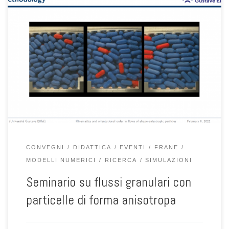
Il giorno 8 febbraio 2022 presso la sede Geomar del dipartimento
ICEA di Padova, il dott. Antonio Pol, già dottorando e collaboratore
presso la nostra Università e ora afferente all’Università Gustave
Eiffel a Nantes, ha tenuto un seminario dal titolo “Kinematics and
orientational order in granular flows made of shape-anisotropic […]
CONVEGNI
DIDATTICA
EVENTI
FRANE
MODELLI NUMERICI
RICERCA
SIMULAZIONI
Seminario su flussi granulari con
particelle di forma anisotropa