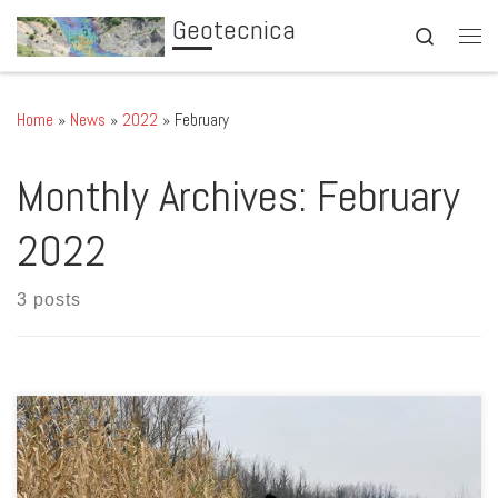
Geotecnica
Skip to content
Search
Men
Home
»
News
»
2022
»
February
Monthly Archives:
February
2022
3 posts
Il giorno 27 gennaio 2022 il gruppo composto da Francesca