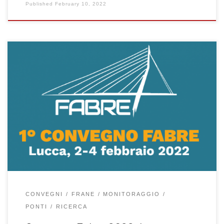
Published
February 10, 2022
Una delegazione del gruppo di geotecnica con il dott. Ing. Lorenzo
Brezzi e il dott. Ing. Fabio Gabrieli partecipa al convegno Fabre dal
titolo “Ponti, viadotti, e gallerie esistenti: ricerca, innovazione e
applicazioni”, Lucca 2-4 febbraio 2022.
CONVEGNI
FRANE
MONITORAGGIO
PONTI
RICERCA