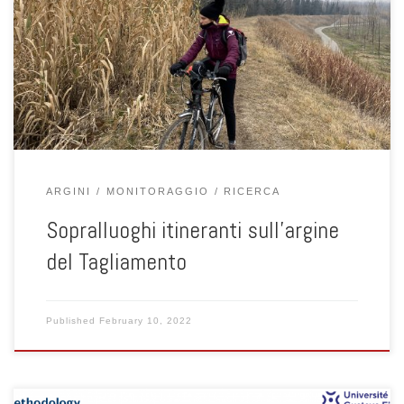
Ceccato, Paolo Simonini e Paolo Zorzan, nell’ambito della
convenzione con l’Autorità di Bacino delle Alpi Orientali per lo
studio degli argini del basso corso del Tagliamento, ha svolto un
sopralluogo itinerante sull’argine… in bicicletta!
ARGINI
MONITORAGGIO
RICERCA
Sopralluoghi itineranti sull’argine
del Tagliamento
Published
February 10, 2022