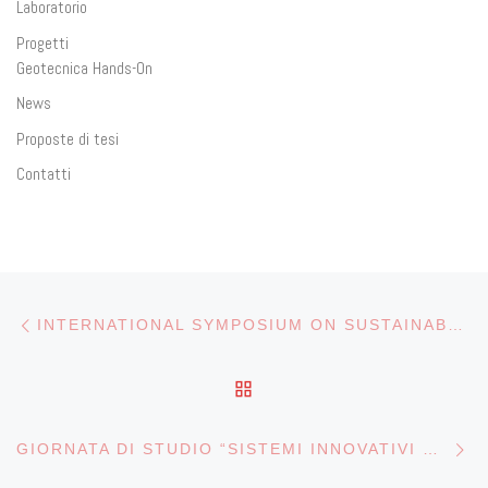
Laboratorio
Progetti
Geotecnica Hands-On
News
Proposte di tesi
Contatti
Post navigation
Previous post
INTERNATIONAL SYMPOSIUM ON SUSTAINABLE WATER SCIENCE AND GREEN INFRASTRUCTURES (SWSGI)- 18-19 JULY 2022 – SHANDONG UNIVERSITY
BACK TO POST LIST
Ne
GIORNATA DI STUDIO “SISTEMI INNOVATIVI DI MONITORAGGIO GEOTECNICO MEDIANTE SENSORI IN FIBRA OTTICA”