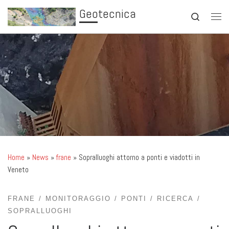
Geotecnica
Skip to content
Search
Men
Home
»
News
»
frane
»
Sopralluoghi attorno a ponti e viadotti in
Veneto
FRANE
MONITORAGGIO
PONTI
RICERCA
SOPRALLUOGHI