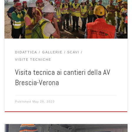
del rischio geotecnico” della LM Ingegneria della Sicurezza a
visitare i cantieri della nuova tratta ferroviaria AV Brescia-Verona,
assieme agli studenti del corso di “Sicurezza degli scavi” – […]
DIDATTICA
GALLERIE
SCAVI
VISITE TECNICHE
Visita tecnica ai cantieri della AV
Brescia-Verona
Published
May 26, 2023