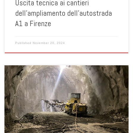
Uscita tecnica ai cantieri
dell’ampliamento dell’autostrada
A1 a Firenze
Published
November 20, 2024
Giovedì 30 novembre 2023 gli studenti del corso di Geotecnica
della laurea triennale di Ingegneria Civile, accompagnati dal prof.
Paolo Simonini e dalla prof.ssa Giorgia Dalla Santa hanno fatto
visita ai cantieri della galleria Nago-Arco in fase di costruzione.