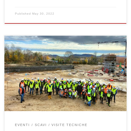
Published
May 30, 2022
Il giorno 29 novembre 2021 si è svolta la visita tecnica degli
studenti triennali del corso di Geotecnica di Ingegneria Civile (Prof.
Paolo Simonini e Giorgia Dalla Santa) e del corso di Geotecnica per
la laurea magistrale in Geologia applicata per la difesa del suolo e
dell’ambiente (Prof. Simonetta Cola) […]
EVENTI
SCAVI
VISITE TECNICHE