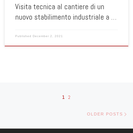
Visita tecnica al cantiere di un
nuovo stabilimento industriale a …
Published
December 2, 2021
Posts navigation
1
2
Ol
OLDER POSTS