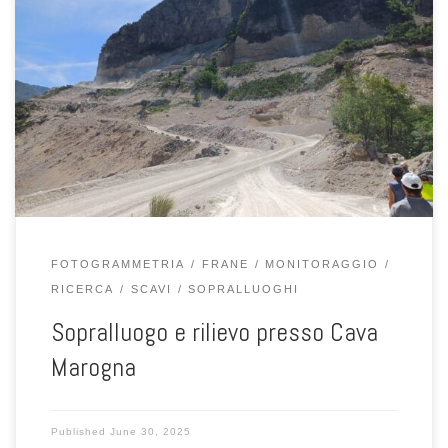
Il giorno venerdì 27 giugno il prof. Fabio Gabrieli, assieme al collega
Sandro Rossato, e Giacomo Vinci, al tecnico Stefano Castelli e due
studentesse, abbiamo effettuato un soprallugo e un rilievo della
cava Marogna in Valdastico. Il rilievo dell’area di cava delle pareti e
del territorio circostante è stato effettuato […]
FOTOGRAMMETRIA
FRANE
MONITORAGGIO
RICERCA
SCAVI
SOPRALLUOGHI
Sopralluogo e rilievo presso Cava
Marogna
Published
June 30, 2025