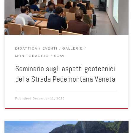
geotecnici connessi alla progettazione, realizzazione e gestione
dell’opera. Nel corso dell’intervento sono stati approfonditi il
contesto del […]
DIDATTICA
EVENTI
GALLERIE
MONITORAGGIO
SCAVI
Seminario sugli aspetti geotecnici
della Strada Pedemontana Veneta
Published
December 11, 2025