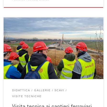
Il giorno 12 gennaio 2023 52 studenti del corso di laurea
magistrale in Ingegneria Civile dei curricula Geotecnica, Strutture e
Progettazione tecnologica e recupero edilizio hanno partecipato
alla visita didattica presso i cantieri dell’alta velocità della linea
Verona-Padova. Duranta la visita sono stati accompagnati dai
proff. Fabio Gabrieli, Francesca Ceccato, […]
DIDATTICA
GALLERIE
SCAVI
VISITE TECNICHE
Visita tecnica ai cantieri ferroviari