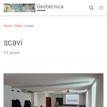
Geotecnica
Skip to content
Search
Men
Home
»
News
»
scavi
scavi
15 posts
Il giorno mercoledì 10 dicembre 2025 l’ingegner Alessandro
Baglioni, tecnico della Regione Veneto operante nel settore delle
infrastrutture, ha tenuto un seminario dedicato alla SPV (Strada
Pedemontana Veneta), con particolare riferimento agli aspetti