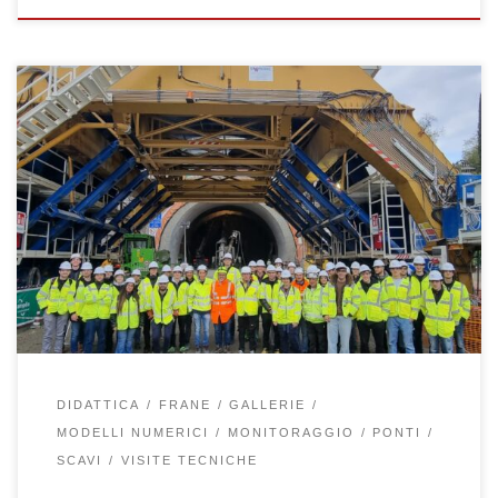
Il giorno 18 novembre 2024 una settantina di studenti allievi
ingegneri Civili del 3°, 4° e 5° anno dei corsi di Geotecnica,
Miglioramento dei Terreni ed Opere in Terra, Analisi e Modellazione
Geotecnica hanno visitato i cantieri sulla A1 tra Firenze ed Incisa.
Durante la visita hanno potuto osservare lo […]
DIDATTICA
FRANE
GALLERIE
MODELLI NUMERICI
MONITORAGGIO
PONTI
SCAVI
VISITE TECNICHE