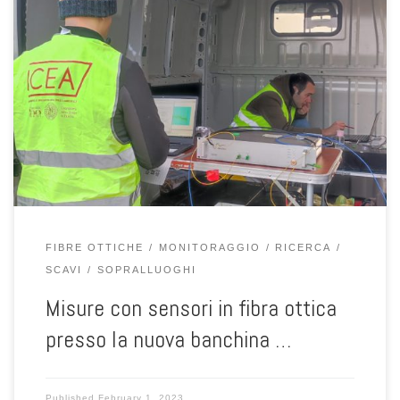
Il giorno 31 gennaio 2023 Lorenzo Brezzi, Nicola Fabbian e Fabiola
Gibin hanno eseguito misure sui sensori in fibra ottica installati
all’interno di ancoraggi passivi. Il monitoraggio delle deformazioni
in esercizio si inserisce all’interno di in un progetto di
realizzazione di una nuova banchina portuale.
FIBRE OTTICHE
MONITORAGGIO
RICERCA
SCAVI
SOPRALLUOGHI
Misure con sensori in fibra ottica
presso la nuova banchina …
Published
February 1, 2023