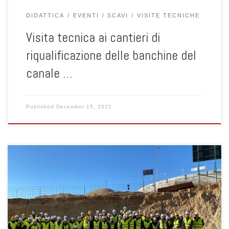
DIDATTICA
EVENTI
SCAVI
VISITE TECNICHE
Visita tecnica ai cantieri di
riqualificazione delle banchine del
canale …
Published
December 15, 2022
Il giorno 7 dicembre 2022 gli studenti del corso di Geotecnica della
laurea triennale in Ingegneria Civile accompagnati dalla prof.ssa
Giorgia Dalla Santa e dal prof. Paolo Simonini si sono recati in
visita ai cantieri di ampliamento dello scatolificio Scotton presso