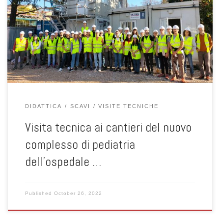
Fondazioni, Miglioramento dei Terreni ed Opere in Terra
accompagnati dal prof. Lorenzo Brezzi, prof.ssa Simonetta Cola,
prof.ssa Dalla Santa Giorgia, dott.ing. Nicola Fabbian e prof. Fabio
Gabrieli hanno visitato il cantiere dell’ampliamento del reparto di
pediatria dell’ospedale di […]
DIDATTICA
SCAVI
VISITE TECNICHE
Visita tecnica ai cantieri del nuovo
complesso di pediatria
dell’ospedale …
Published
October 26, 2022