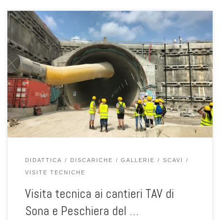
Il giorno 26 maggio 2022 il gruppo di geotecnica composto da
Fabio Gabrieli, Francesca Ceccato, Veronica Girardi, Francine
Tchamaleupangop, Francesco Zarattini, Nicola Fabbian, Davide
Vallisari ha accompagnato gli studenti dei corsi di Analisi e
Modellazione Geotecnica, Getoecnica nella Difesa del Territorio ed
Analisi de Valutazione del Rischio Geotecnico ai cantieri […]
DIDATTICA
DISCARICHE
GALLERIE
SCAVI
VISITE TECNICHE
Visita tecnica ai cantieri TAV di
Sona e Peschiera del …